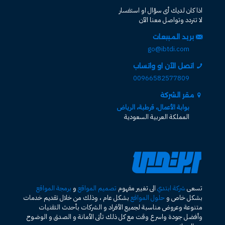
اذا كان لديك أى سؤال او استفسار
لا تتردد وتواصل معنا الآن
بريد المبيعات
go@ibtdi.com
اتصل الآن او واتساب
00966582577809
مقر الشركة
بوابة الأعمال، قرطبة، الرياض
المملكة العربية السعودية
تسعى
شركة ابتدي
الى تغيير مفهوم
تصميم المواقع
و
برمجة المواقع
بشكل خاص و
حلول المواقع
بشكل عام ، وذلك من خلال تقديم خدمات
متنوعة وعروض مناسبة لجميع الأفراد و الشركات بأحدث التقنيات
وأفضل جودة واسرع وقت مع كل ذلك تأتى الأمانة و الصدق و الوضوح