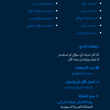
تصميم حراج
تصميم ووردبريس
شركة تصميم
تصميم موقع اخباري
استضافة المواقع
تصميم موقع رسمي
تصميم سوق
تصميم موقع شخصي
برمجة حراج خاص
مبيعات ابتدي
اذا كان لديك أى سؤال او استفسار
لا تتردد وتواصل معنا الآن
بريد المبيعات
go@ibtdi.com
اتصل الآن او واتساب
00966582577809
مقر الشركة
بوابة الأعمال، قرطبة، الرياض
المملكة العربية السعودية