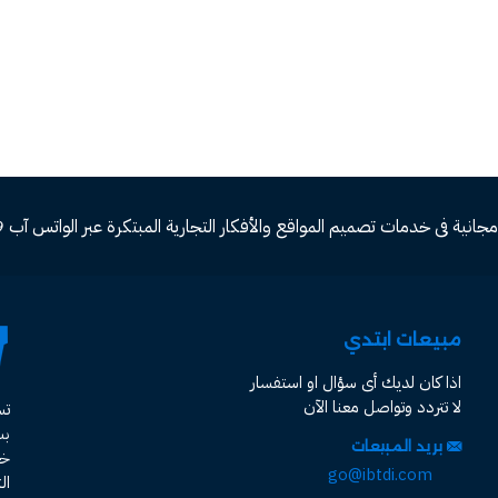
ة فى خدمات تصميم المواقع والأفكار التجارية المبتكرة عبر الواتس آب 00966582577809
مبيعات ابتدي
اذا كان لديك أى سؤال او استفسار
لا تتردد وتواصل معنا الآن
ت
ب
بريد المبيعات
خد
go@ibtdi.com
ال