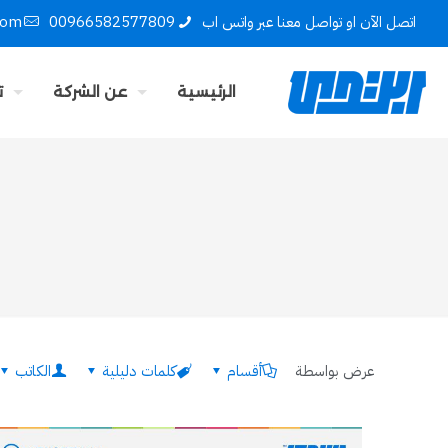
اتصل الآن او تواصل معنا عبر واتس اب
00966582577809
com
الرئيسية
عن الشركة
ت
عرض بواسطة
أقسام
كلمات دليلية
الكاتب