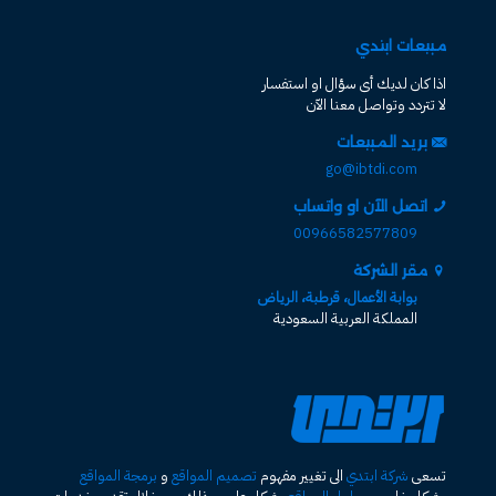
مبيعات ابتدي
اذا كان لديك أى سؤال او استفسار
لا تتردد وتواصل معنا الآن
بريد المبيعات
go@ibtdi.com
اتصل الآن او واتساب
00966582577809
مقر الشركة
بوابة الأعمال، قرطبة، الرياض
المملكة العربية السعودية
تسعى
شركة ابتدي
الى تغيير مفهوم
تصميم المواقع
و
برمجة المواقع