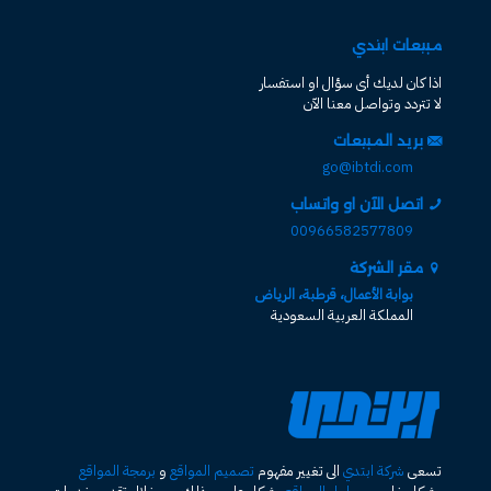
مبيعات ابتدي
اذا كان لديك أى سؤال او استفسار
لا تتردد وتواصل معنا الآن
بريد المبيعات
go@ibtdi.com
اتصل الآن او واتساب
00966582577809
مقر الشركة
بوابة الأعمال، قرطبة، الرياض
المملكة العربية السعودية
تسعى
شركة ابتدي
الى تغيير مفهوم
تصميم المواقع
و
برمجة المواقع