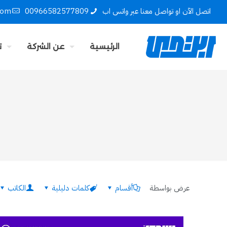
اتصل الآن او تواصل معنا عبر واتس اب
00966582577809
com
الرئيسية
عن الشركة
ت
عرض بواسطة
أقسام
كلمات دليلية
الكاتب