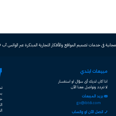
ة فى خدمات تصميم المواقع والأفكار التجارية المبتكرة عبر الواتس آب 00966582577809
مبيعات ابتدي
اذا كان لديك أى سؤال او استفسار
لا تتردد وتواصل معنا الآن
ت
ب
بريد المبيعات
خد
go@ibtdi.com
ال
ال
اتصل الآن او واتساب