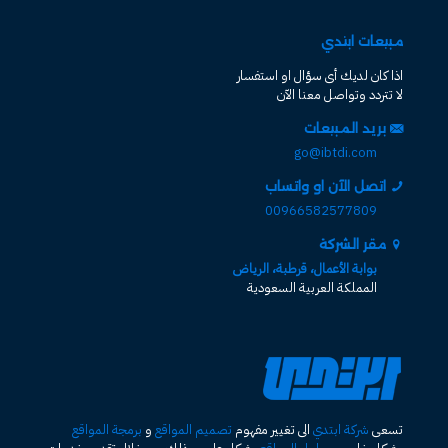
مبيعات ابتدي
اذا كان لديك أى سؤال او استفسار
لا تتردد وتواصل معنا الآن
بريد المبيعات
go@ibtdi.com
اتصل الآن او واتساب
00966582577809
مقر الشركة
بوابة الأعمال، قرطبة، الرياض
المملكة العربية السعودية
تسعى
شركة ابتدي
الى تغيير مفهوم
تصميم المواقع
و
برمجة المواقع