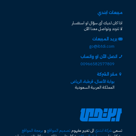
مبيعات ابتدي
اذا كان لديك أى سؤال او استفسار
لا تتردد وتواصل معنا الآن
بريد المبيعات
go@ibtdi.com
اتصل الآن او واتساب
00966582577809
مقر الشركة
بوابة الأعمال، قرطبة، الرياض
المملكة العربية السعودية
تسعى
شركة ابتدي
الى تغيير مفهوم
تصميم المواقع
و
برمجة المواقع