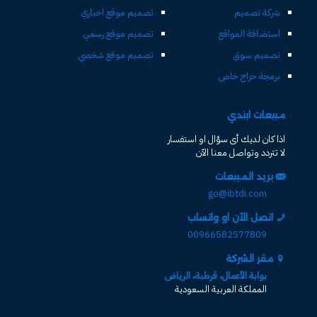
شركة تصميم
تصميم موقع اخباري
استضافة المواقع
تصميم موقع رسمي
تصميم سوق
تصميم موقع شخصي
برمجة حراج خاص
مبيعات ابتدي
اذا كان لديك أى سؤال او استفسار
لا تتردد وتواصل معنا الآن
بريد المبيعات
go@ibtdi.com
اتصل الآن او واتساب
00966582577809
مقر الشركة
بوابة الأعمال، قرطبة، الرياض
المملكة العربية السعودية