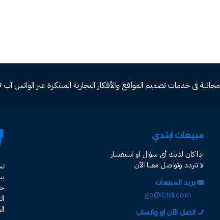
ة فى خدمات تصميم المواقع والأفكار التجارية المبتكرة عبر الواتس آب 00966582577809
مبيعات ابتدي
اذا كان لديك أى سؤال او استفسار
لا تتردد وتواصل معنا الآن
ت
ب
بريد المبيعات
خد
go@ibtdi.com
ال
ال
اتصل الآن او واتساب