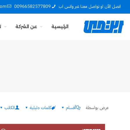
اتصل الآن او تواصل معنا عبر واتس اب
00966582577809
com
الرئيسية
عن الشركة
ت
عرض بواسطة
أقسام
كلمات دليلية
الكاتب