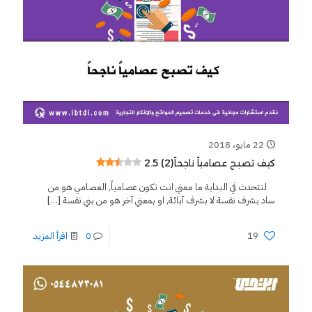
22 مايو، 2018
2.5 (2)
كيف تصبح عصامياً ناجحاً
لنتحدث في البداية ما معني انت تكون عصامياً, العصامي هو من
ساد بشرف نفسة لا بشرف آبائة, او بمعني آخر هو من بني نفسة
[…]
19
0
اقرأ المزيد