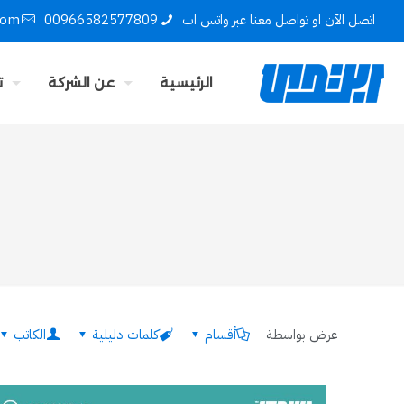
اتصل الآن او تواصل معنا عبر واتس اب
00966582577809
com
الرئيسية
عن الشركة
ت
عرض بواسطة
أقسام
كلمات دليلية
الكاتب