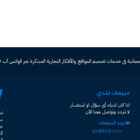
ة فى خدمات تصميم المواقع والأفكار التجارية المبتكرة عبر الواتس آب 00966582577809
مبيعات ابتدي
اذا كان لديك أى سؤال او استفسار
لا تتردد وتواصل معنا الآن
ت
ب
بريد المبيعات
خد
go@ibtdi.com
ال
ال