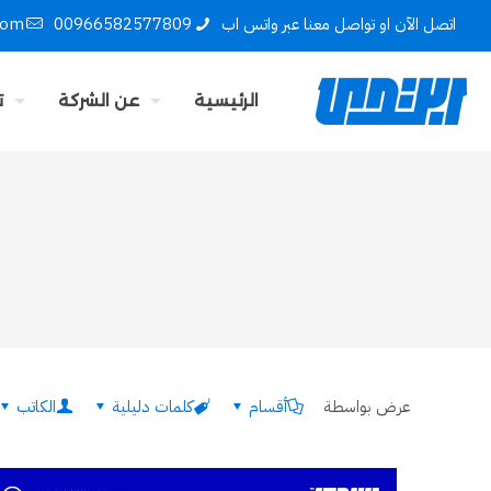
اتصل الآن او تواصل معنا عبر واتس اب
00966582577809
com
الرئيسية
عن الشركة
ت
عرض بواسطة
أقسام
كلمات دليلية
الكاتب