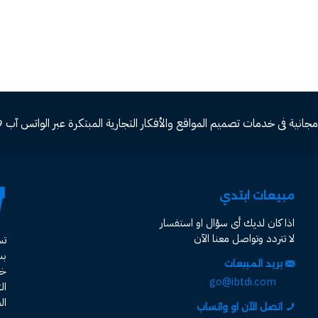
ة فى خدمات تصميم المواقع والأفكار التجارية المبتكرة عبر الواتس آب 00966582577809
مبيعات ابتدي
اذا كان لديك أى سؤال او استفسار
لا تتردد وتواصل معنا الآن
ت
ب
بريد المبيعات
خد
go@ibtdi.com
ال
ال
اتصل الآن او واتساب