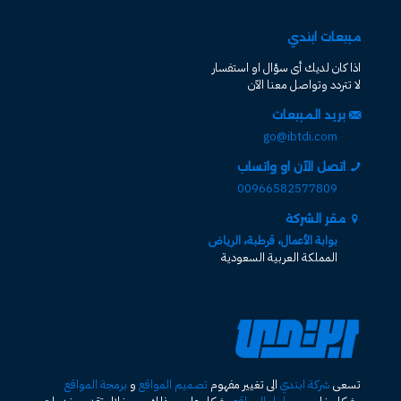
مبيعات ابتدي
اذا كان لديك أى سؤال او استفسار
لا تتردد وتواصل معنا الآن
بريد المبيعات
go@ibtdi.com
اتصل الآن او واتساب
00966582577809
مقر الشركة
بوابة الأعمال، قرطبة، الرياض
المملكة العربية السعودية
تسعى
شركة ابتدي
الى تغيير مفهوم
تصميم المواقع
و
برمجة المواقع