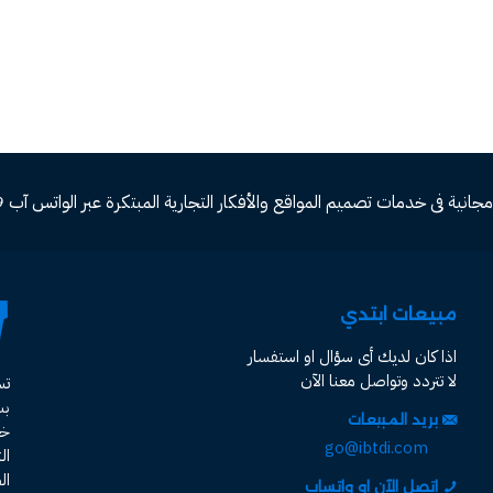
ة فى خدمات تصميم المواقع والأفكار التجارية المبتكرة عبر الواتس آب 00966582577809
مبيعات ابتدي
اذا كان لديك أى سؤال او استفسار
لا تتردد وتواصل معنا الآن
ت
ب
بريد المبيعات
خد
go@ibtdi.com
ال
ال
اتصل الآن او واتساب