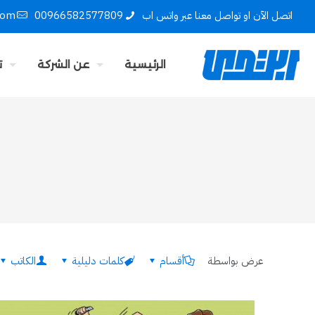
اتصل الآن او تواصل معنا عبر واتس اب
00966582577809
com
الرئيسية
عن الشركة
ت
عرض بواسطة
أقسام
كلمات دليلية
الكاتب