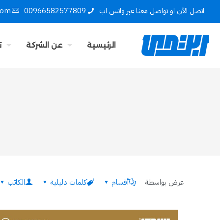
اتصل الآن او تواصل معنا عبر واتس اب
00966582577809
com
الرئيسية
عن الشركة
ت
عرض بواسطة
أقسام
كلمات دليلية
الكاتب