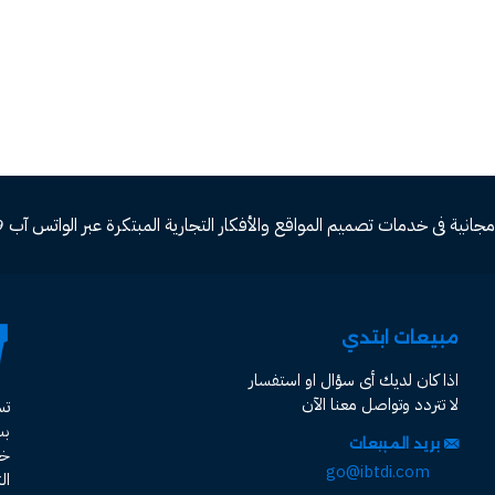
ة فى خدمات تصميم المواقع والأفكار التجارية المبتكرة عبر الواتس آب 00966582577809
مبيعات ابتدي
اذا كان لديك أى سؤال او استفسار
لا تتردد وتواصل معنا الآن
ت
ب
بريد المبيعات
خد
go@ibtdi.com
ال