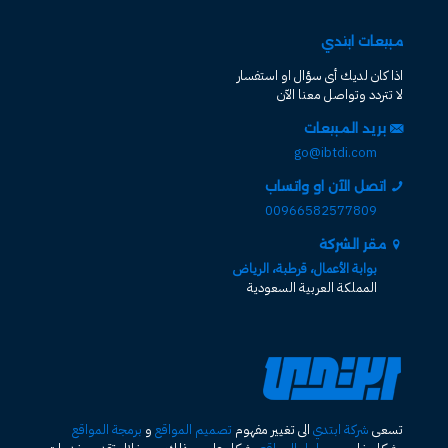
مبيعات ابتدي
اذا كان لديك أى سؤال او استفسار
لا تتردد وتواصل معنا الآن
بريد المبيعات
go@ibtdi.com
اتصل الآن او واتساب
00966582577809
مقر الشركة
بوابة الأعمال، قرطبة، الرياض
المملكة العربية السعودية
تسعى
شركة ابتدي
الى تغيير مفهوم
تصميم المواقع
و
برمجة المواقع