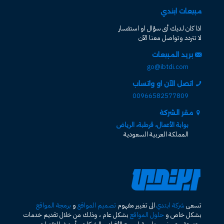
مبيعات ابتدي
اذا كان لديك أى سؤال او استفسار
لا تتردد وتواصل معنا الآن
بريد المبيعات
go@ibtdi.com
اتصل الآن او واتساب
00966582577809
مقر الشركة
بوابة الأعمال، قرطبة، الرياض
المملكة العربية السعودية
تسعى
شركة ابتدي
الى تغيير مفهوم
تصميم المواقع
و
برمجة المواقع
بشكل خاص و
حلول المواقع
بشكل عام ، وذلك من خلال تقديم خدمات