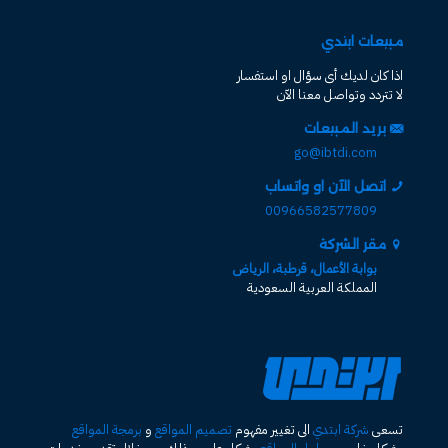
مبيعات ابتدي
اذا كان لديك أى سؤال او استفسار
لا تتردد وتواصل معنا الآن
بريد المبيعات
go@ibtdi.com
اتصل الآن او واتساب
00966582577809
مقر الشركة
بوابة الأعمال، قرطبة، الرياض
المملكة العربية السعودية
تسعى
شركة ابتدي
الى تغيير مفهوم
تصميم المواقع
و
برمجة المواقع