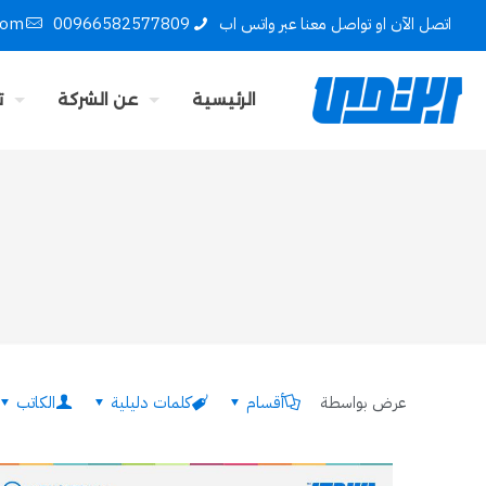
اتصل الآن او تواصل معنا عبر واتس اب
00966582577809
com
الرئيسية
عن الشركة
ت
عرض بواسطة
أقسام
كلمات دليلية
الكاتب