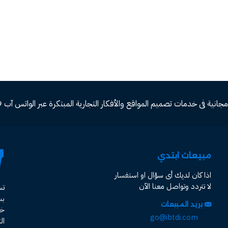
ة فى خدمات تصميم المواقع والأفكار التجارية المبتكرة عبر الواتس آب 00966582577809
مبيعات ابتدي
اذا كان لديك أى سؤال او استفسار
لا تتردد وتواصل معنا الآن
ت
ب
بريد المبيعات
خد
go@ibtdi.com
ال