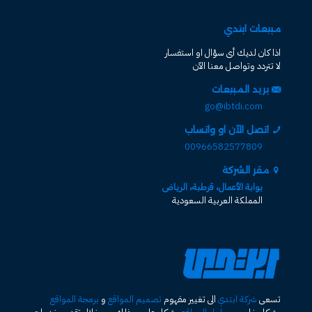
مبيعات ابتدي
اذا كان لديك أى سؤال او استفسار
لا تتردد وتواصل معنا الآن
بريد المبيعات
go@ibtdi.com
اتصل الآن او واتساب
00966582577809
مقر الشركة
بوابة الأعمال، قرطبة، الرياض
المملكة العربية السعودية
تسعى
شركة ابتدي
الى تغيير مفهوم
تصميم المواقع
و
برمجة المواقع