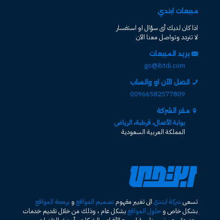
مبيعات ابتدي
اذا كان لديك أى سؤال او استفسار
لا تتردد وتواصل معنا الآن
بريد المبيعات
go@ibtdi.com
اتصل الآن او واتساب
00966582577809
مقر الشركة
بوابة الأعمال، قرطبة، الرياض
المملكة العربية السعودية
تسعى
شركة ابتدي
الى تغيير مفهوم
تصميم المواقع
و
برمجة المواقع
بشكل خاص و
حلول المواقع
بشكل عام ، وذلك من خلال تقديم خدمات