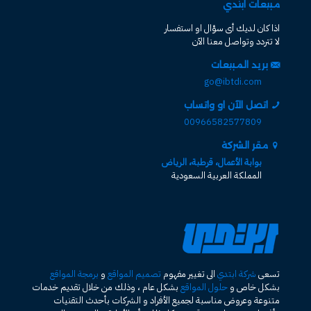
مبيعات ابتدي
اذا كان لديك أى سؤال او استفسار
لا تتردد وتواصل معنا الآن
بريد المبيعات
go@ibtdi.com
اتصل الآن او واتساب
00966582577809
مقر الشركة
بوابة الأعمال، قرطبة، الرياض
المملكة العربية السعودية
تسعى
شركة ابتدي
الى تغيير مفهوم
تصميم المواقع
و
برمجة المواقع
بشكل خاص و
حلول المواقع
بشكل عام ، وذلك من خلال تقديم خدمات
متنوعة وعروض مناسبة لجميع الأفراد و الشركات بأحدث التقنيات