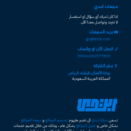
مبيعات ابتدي
اذا كان لديك أى سؤال او استفسار
لا تتردد وتواصل معنا الآن
بريد المبيعات
go@ibtdi.com
اتصل الآن او واتساب
00966582577809
مقر الشركة
بوابة الأعمال، قرطبة، الرياض
المملكة العربية السعودية
تسعى
شركة ابتدي
الى تغيير مفهوم
تصميم المواقع
و
برمجة المواقع
بشكل خاص و
حلول المواقع
بشكل عام ، وذلك من خلال تقديم خدمات