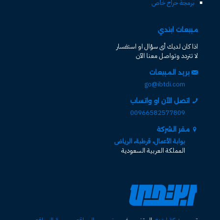
برمجة حراج خاص
مبيعات ابتدي
اذا كان لديك أى سؤال او استفسار
لا تتردد وتواصل معنا الآن
بريد المبيعات
go@ibtdi.com
اتصل الآن او واتساب
00966582577809
مقر الشركة
بوابة الأعمال، قرطبة، الرياض
المملكة العربية السعودية