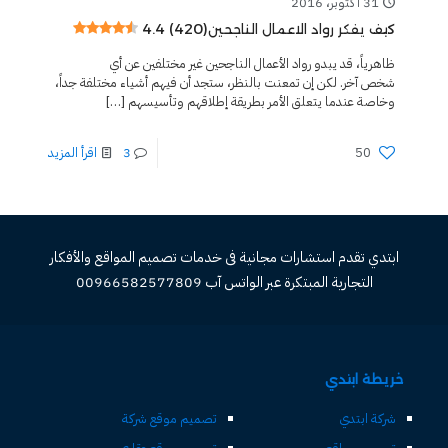
31 أكتوبر، 2016
4.4 (420)
كيف يفكر رواد الاعمال الناجحين
ظاهرياً، قد يبدو رواد الأعمال الناجحين غير مختلفين عن أي
شخص آخر. لكن إن تمعنت بالنظر، ستجد أن فيهم أشياء مختلفة جداً،
وخاصة عندما يتعلق الأمر بطريقة إطلاقهم وتأسيسهم
[…]
50
3
اقرأ المزيد
ابتدي تقدم استشارات مجانية فى خدمات تصميم المواقع والأفكار
التجارية المبتكرة عبر الواتس آب 00966582577809
خريطة ابتدي
شركة ابتدي
تصميم موقع شركة