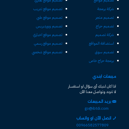
تصميم مواقع
تصميم موقع عقاري
شركة برمجة
تصميم موقع تدريب
تصميم متجر
تصميم موقع طبي
تصميم حراج
تصميم ووردبريس
شركة تصميم
تصميم موقع اخباري
استضافة المواقع
تصميم موقع رسمي
تصميم سوق
تصميم موقع شخصي
برمجة حراج خاص
مبيعات ابتدي
اذا كان لديك أى سؤال او استفسار
لا تتردد وتواصل معنا الآن
بريد المبيعات
go@ibtdi.com
اتصل الآن او واتساب
00966582577809