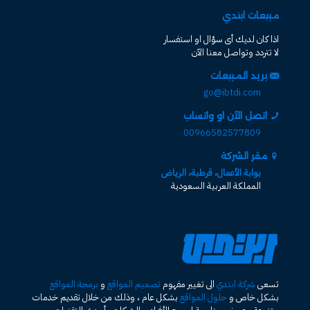
مبيعات ابتدي
اذا كان لديك أى سؤال او استفسار
لا تتردد وتواصل معنا الآن
بريد المبيعات
go@ibtdi.com
اتصل الآن او واتساب
00966582577809
مقر الشركة
بوابة الأعمال، قرطبة، الرياض
المملكة العربية السعودية
تسعى
شركة ابتدي
الى تغيير مفهوم
تصميم المواقع
و
برمجة المواقع
بشكل خاص و
حلول المواقع
بشكل عام ، وذلك من خلال تقديم خدمات