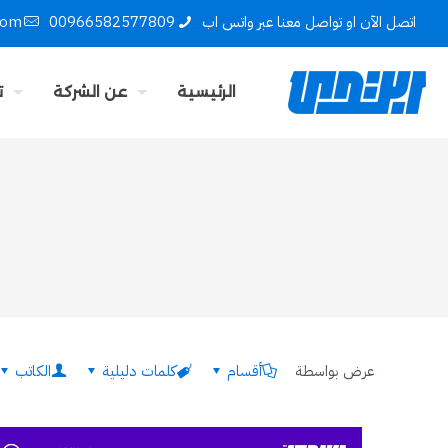
اتصل الآن او تواصل معنا عبر واتس اب
00966582577809
com
الرئيسية
عن الشركة
ت
عرض بواسطة
أقسام
كلمات دليلية
الكاتب