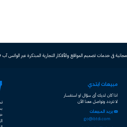
ة فى خدمات تصميم المواقع والأفكار التجارية المبتكرة عبر الواتس آب 00966582577809
مبيعات ابتدي
اذا كان لديك أى سؤال او استفسار
لا تتردد وتواصل معنا الآن
ت
ب
بريد المبيعات
خد
go@ibtdi.com
ال
ال