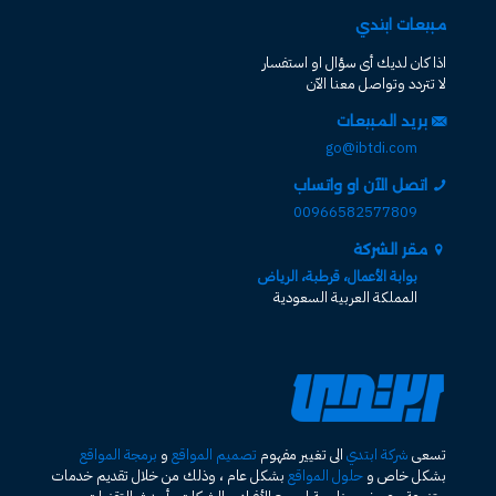
مبيعات ابتدي
اذا كان لديك أى سؤال او استفسار
لا تتردد وتواصل معنا الآن
بريد المبيعات
go@ibtdi.com
اتصل الآن او واتساب
00966582577809
مقر الشركة
بوابة الأعمال، قرطبة، الرياض
المملكة العربية السعودية
تسعى
شركة ابتدي
الى تغيير مفهوم
تصميم المواقع
و
برمجة المواقع
بشكل خاص و
حلول المواقع
بشكل عام ، وذلك من خلال تقديم خدمات