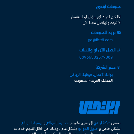
مبيعات ابتدي
اذا كان لديك أى سؤال او استفسار
لا تتردد وتواصل معنا الآن
بريد المبيعات
go@ibtdi.com
اتصل الآن او واتساب
00966582577809
مقر الشركة
بوابة الأعمال، قرطبة، الرياض
المملكة العربية السعودية
تسعى
شركة ابتدي
الى تغيير مفهوم
تصميم المواقع
و
برمجة المواقع
بشكل خاص و
حلول المواقع
بشكل عام ، وذلك من خلال تقديم خدمات