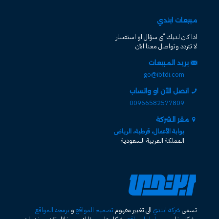
مبيعات ابتدي
اذا كان لديك أى سؤال او استفسار
لا تتردد وتواصل معنا الآن
بريد المبيعات
go@ibtdi.com
اتصل الآن او واتساب
00966582577809
مقر الشركة
بوابة الأعمال، قرطبة، الرياض
المملكة العربية السعودية
تسعى
شركة ابتدي
الى تغيير مفهوم
تصميم المواقع
و
برمجة المواقع