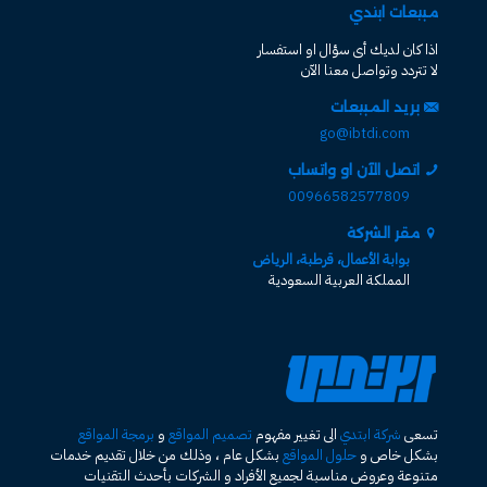
مبيعات ابتدي
اذا كان لديك أى سؤال او استفسار
لا تتردد وتواصل معنا الآن
بريد المبيعات
go@ibtdi.com
اتصل الآن او واتساب
00966582577809
مقر الشركة
بوابة الأعمال، قرطبة، الرياض
المملكة العربية السعودية
تسعى
شركة ابتدي
الى تغيير مفهوم
تصميم المواقع
و
برمجة المواقع
بشكل خاص و
حلول المواقع
بشكل عام ، وذلك من خلال تقديم خدمات
متنوعة وعروض مناسبة لجميع الأفراد و الشركات بأحدث التقنيات