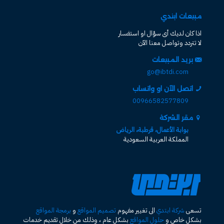
مبيعات ابتدي
اذا كان لديك أى سؤال او استفسار
لا تتردد وتواصل معنا الآن
بريد المبيعات
go@ibtdi.com
اتصل الآن او واتساب
00966582577809
مقر الشركة
بوابة الأعمال، قرطبة، الرياض
المملكة العربية السعودية
تسعى
شركة ابتدي
الى تغيير مفهوم
تصميم المواقع
و
برمجة المواقع
بشكل خاص و
حلول المواقع
بشكل عام ، وذلك من خلال تقديم خدمات