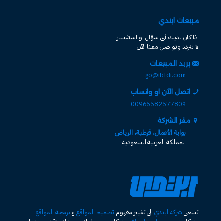
مبيعات ابتدي
اذا كان لديك أى سؤال او استفسار
لا تتردد وتواصل معنا الآن
بريد المبيعات
go@ibtdi.com
اتصل الآن او واتساب
00966582577809
مقر الشركة
بوابة الأعمال، قرطبة، الرياض
المملكة العربية السعودية
تسعى
شركة ابتدي
الى تغيير مفهوم
تصميم المواقع
و
برمجة المواقع