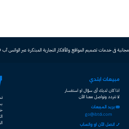
ة فى خدمات تصميم المواقع والأفكار التجارية المبتكرة عبر الواتس آب 00966582577809
مبيعات ابتدي
اذا كان لديك أى سؤال او استفسار
لا تتردد وتواصل معنا الآن
ت
ب
بريد المبيعات
خد
go@ibtdi.com
ال
ال
اتصل الآن او واتساب