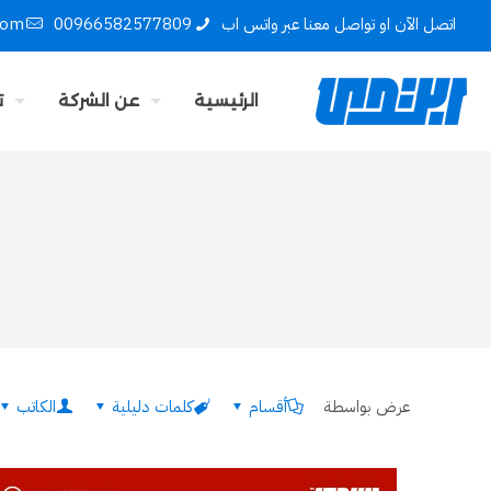
اتصل الآن او تواصل معنا عبر واتس اب
00966582577809
com
الرئيسية
عن الشركة
ت
عرض بواسطة
أقسام
كلمات دليلية
الكاتب