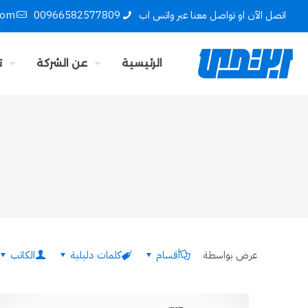
اتصل الآن او تواصل معنا عبر واتس اب
00966582577809
com
الرئيسية
عن الشركة
ت
عرض بواسطة
أقسام
كلمات دليلية
الكاتب