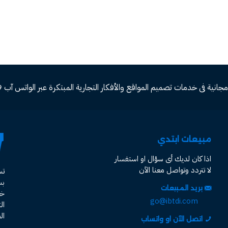
ة فى خدمات تصميم المواقع والأفكار التجارية المبتكرة عبر الواتس آب 00966582577809
مبيعات ابتدي
اذا كان لديك أى سؤال او استفسار
لا تتردد وتواصل معنا الآن
ت
ب
بريد المبيعات
خد
go@ibtdi.com
ال
ال
اتصل الآن او واتساب