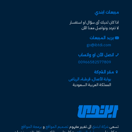
مبيعات ابتدي
اذا كان لديك أى سؤال او استفسار
لا تتردد وتواصل معنا الآن
بريد المبيعات
go@ibtdi.com
اتصل الآن او واتساب
00966582577809
مقر الشركة
بوابة الأعمال، قرطبة، الرياض
المملكة العربية السعودية
تسعى
شركة ابتدي
الى تغيير مفهوم
تصميم المواقع
و
برمجة المواقع