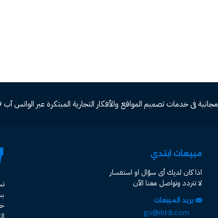
ة فى خدمات تصميم المواقع والأفكار التجارية المبتكرة عبر الواتس آب 00966582577809
مبيعات ابتدي
اذا كان لديك أى سؤال او استفسار
لا تتردد وتواصل معنا الآن
ت
ب
بريد المبيعات
خد
go@ibtdi.com
ال