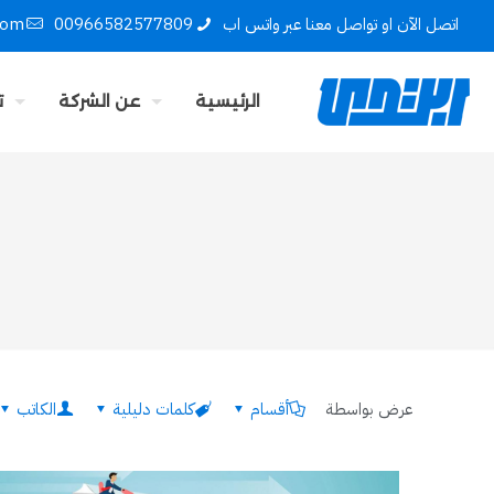
اتصل الآن او تواصل معنا عبر واتس اب
00966582577809
com
الرئيسية
عن الشركة
ت
عرض بواسطة
أقسام
كلمات دليلية
الكاتب