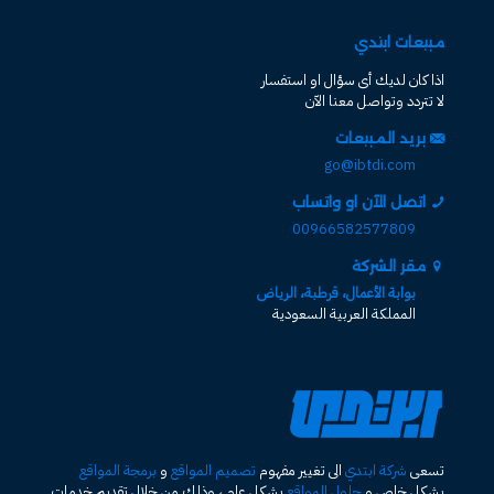
مبيعات ابتدي
اذا كان لديك أى سؤال او استفسار
لا تتردد وتواصل معنا الآن
بريد المبيعات
go@ibtdi.com
اتصل الآن او واتساب
00966582577809
مقر الشركة
بوابة الأعمال، قرطبة، الرياض
المملكة العربية السعودية
تسعى
شركة ابتدي
الى تغيير مفهوم
تصميم المواقع
و
برمجة المواقع
بشكل خاص و
حلول المواقع
بشكل عام ، وذلك من خلال تقديم خدمات