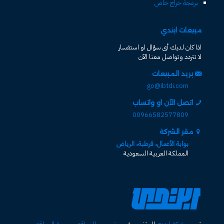
برمجة حراج خاص
مبيعات ابتدي
اذا كان لديك أى سؤال او استفسار
لا تتردد وتواصل معنا الآن
بريد المبيعات
go@ibtdi.com
اتصل الآن او واتساب
00966582577809
مقر الشركة
بوابة الأعمال، قرطبة، الرياض
المملكة العربية السعودية