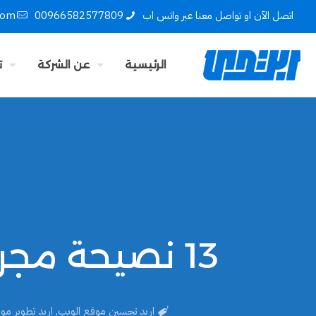
اتصل الآن او تواصل معنا عبر واتس اب
00966582577809
com
الرئيسية
عن الشركة
ت
13 نصيحة مجربة لتحسين موقع الويب الخاص بك
اريد تحسين موقع الويب
,
اريد تطوير مو