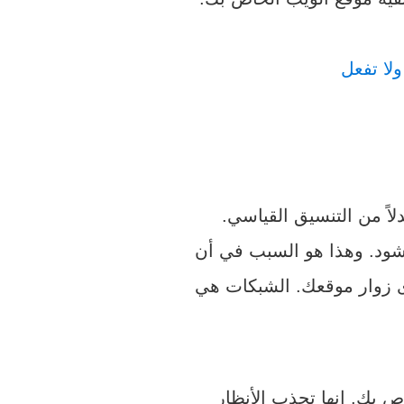
اً من التنسيق القياسي.
حشود. وهذا هو السبب في أن
دى زوار موقعك. الشبكات هي
 بك. إنها تجذب الأنظار