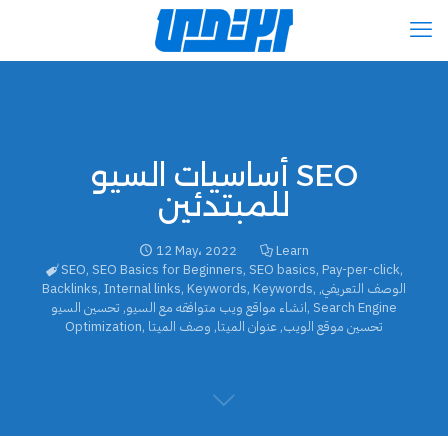
أساسيات السيو SEO
للمبتدئين
12 May، 2022
Learn
SEO
,
SEO Basics for Beginners
,
SEO basics
,
Pay-per-click
,
الوصف التعريفي
,
,
Keywords
,
Keywords
,
Internal links
,
Backlinks
Search Engine
,
انشاء مواقع ويب متوافقه مع السيو
,
تحسين السيو
تحسين موقع الويب
,
عنوان الميتا
,
وصف الميتا
,
Optimization