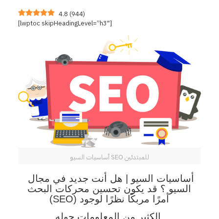
4.8
(
944
)
[lwptoc skipHeadingLevel=”h3″]
أساسيات السيو SEO للمبتدئين
أساسيات السيو | هل أنت جديد في مجال
السيو ؟ قد يكون تحسين محركات البحث
(SEO) أمرًا مربكًا نظرًا لوجود
الكثير من المعلومات حوله.