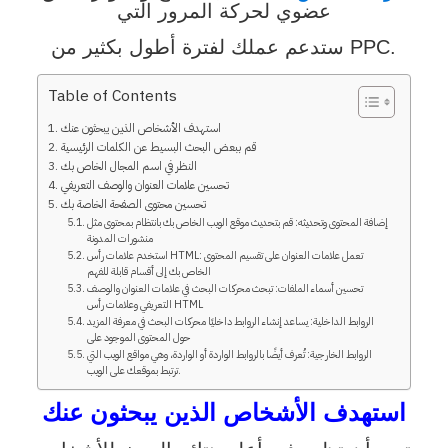
عضوي لحركة المرور التي
ستدعم عملك لفترة أطول بكثير من PPC.
Table of Contents
استهدف الأشخاص الذين يبحثون عنك
قم ببعض البحث البسيط عن الكلمات الرئيسية
النظر في اسم المجال الخاص بك
تحسين علامات العنوان والوصف التعريفي
تحسين محتوى الصفحة الخاصة بك
إضافة المحتوى وتحديثه: قم بتحديث موقع الويب الخاص بك بانتظام بمحتوى مثل
منشورات المدونة
استخدم علامات رأس HTML: تعمل علامات العنوان على تقسيم المحتوى
الخاص بك إلى أقسام قابلة للفهم
تحسين أسماء الملفات: تبحث محركات البحث في علامات العنوان والوصف
التعريفي وعلامات رأس HTML
الروابط الداخلية: يساعد إنشاء الروابط داخليًا محركات البحث في معرفة المزيد
حول المحتوى الموجود على
الروابط الخارجية: تُعرف أيضًا بالروابط الواردة أو الواردة، وهي مواقع الويب التي
ترتبط بموقعك على الويب.
استهدف الأشخاص الذين يبحثون عنك