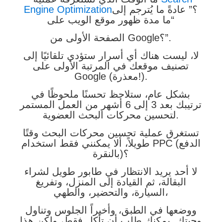
؟” عادةً ما يُترجم إلى
Engine Optimization
“ما مدة ظهور موقع الويب على
الصفحة الأولى من Google؟”.
لا، ليست هناك أي أسرار ستؤدي تلقائيًا إلى
تصنيف موقعك في المرتبة الأولى على
Google (معذرة!).
بشكل عام، ستلاحظ تحسنًا ملحوظًا في
ترتيبك بعد 3 إلى 6 أشهر من العمل المستمر
لتحسين محركات البحث العضوية.
تستغرق عملية تحسين محركات البحث وقتًا
طويلاً، ألا يمكنني فقط استخدام PPC (الدفع
بالنقرة)؟
لا أحد يريد الانتظار في طابور طويل لشراء
البقالة، ثم القيادة إلى المنزل، وتفريغ
السيارة، والتحضير، والطهي،
ووضعها في الطبق، وأخيراً الجلوس وتناول
وجبتك. يمكنك طلب أن تأكل فقط، ولكن هذا