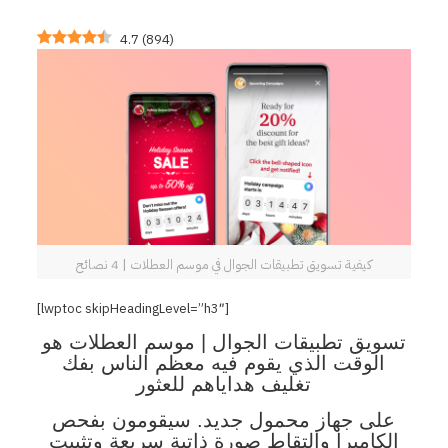
4.7
(
894
)
كيفية تسويق تطبيقات الجوال في موسم العطلات | 4 نصائح
[lwptoc skipHeadingLevel=”h3″]
تسويق تطبيقات الجوال | موسم العطلات هو
الوقت الذي يقوم فيه معظم الناس بفك
تغليف هداياهم للعثور
على جهاز محمول جديد.
سيقومون بفحص
الكاميرا والتقاط صورة ذاتية سريعة وتثبيت