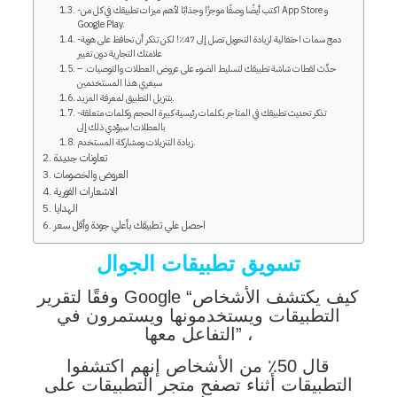
-اكتب أيضًا وصفًا موجزًا ​​وجذابًا لأهم ميزات تطبيقك في كل من App Store و
Google Play.
-دمج سمات احتفالية لزيادة التحويل تصل إلى 47٪! لكن تذكر أن تحافظ على هوية
علامتك التجارية دون تغيير
– حدِّث لقطات شاشة تطبيقك لتسليط الضوء على عروض العطلات والتوصيات.
سيغري هذا المستخدمين
بتنزيل التطبيق لمعرفة المزيد.
-تذكر تحديث تطبيقك في المتاجر بكلمات رئيسية كبيرة الحجم وكلمات متعلقة
بالعطلات! سيؤدي ذلك إلى
زيادة التنزيلات ومشاركة المستخدم.
تعاونات جديدة
العروض والخصومات
الاشعارات الفورية
الهدايا
احصل علي تطبيقك بأعلي جودة وأقل سعر
تسويق تطبيقات الجوال
وفقًا لتقرير Google “كيف يكتشف الأشخاص
التطبيقات ويستخدمونها ويستمرون في
التفاعل معها” ،
قال 50٪ من الأشخاص إنهم اكتشفوا
التطبيقات أثناء تصفح متجر التطبيقات على