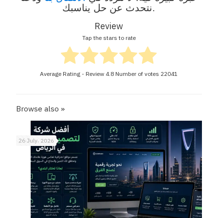
نتحدث عن حل يناسبك.
Review
Tap the stars to rate
Average Rating - Review
4.8
Number of votes
22041
Browse also »
26 July، 2026