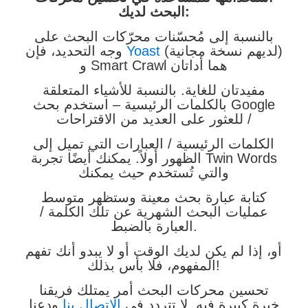
البحث لديك:
بالنسبة إلى مُحسّنات محرّكات البحث على
(لديهم نسخة مجانية)
Yoast
وجه التحديد، فإن
و Smart Crawl هما أداتان
مفيدتان للغاية. بالنسبة للأشياء المتعلقة
بالكلمات الرئيسية – استخدم بحث Google
للعثور على العديد من الاقتراحات /
الكلمات الرئيسية / العبارات التي تميل إلى
الظهور أولاً. يمكنك أيضًا تجربة Twin Words
والتي تُستخدم حيث يمكنك
كتابة عبارة بحث معينة وستظهر متوسط
عمليات البحث الشهرية عن تلك الكلمة /
العبارة بالضبط.
أو، إذا لم يكن لديك الوقت أو لا يبدو أنك تفهم
المفهوم، فلا بأس بذلك!
تحسين محركات البحث أمر يمتلك فريقنا
خبرة كبيرة فيه. لا تتردد في
الاتصال بنا
ودعنا