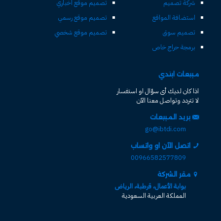
شركة تصميم
تصميم موقع اخباري
استضافة المواقع
تصميم موقع رسمي
تصميم سوق
تصميم موقع شخصي
برمجة حراج خاص
مبيعات ابتدي
اذا كان لديك أى سؤال او استفسار
لا تتردد وتواصل معنا الآن
بريد المبيعات
go@ibtdi.com
اتصل الآن او واتساب
00966582577809
مقر الشركة
بوابة الأعمال، قرطبة، الرياض
المملكة العربية السعودية