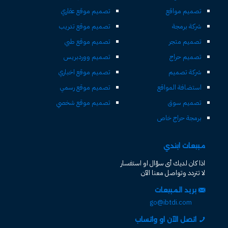
تصميم مواقع
تصميم موقع عقاري
شركة برمجة
تصميم موقع تدريب
تصميم متجر
تصميم موقع طبي
تصميم حراج
تصميم ووردبريس
شركة تصميم
تصميم موقع اخباري
استضافة المواقع
تصميم موقع رسمي
تصميم سوق
تصميم موقع شخصي
برمجة حراج خاص
مبيعات ابتدي
اذا كان لديك أى سؤال او استفسار
لا تتردد وتواصل معنا الآن
بريد المبيعات
go@ibtdi.com
اتصل الآن او واتساب