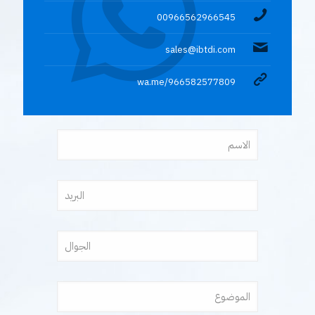
00966562966545
sales@ibtdi.com
wa.me/966582577809