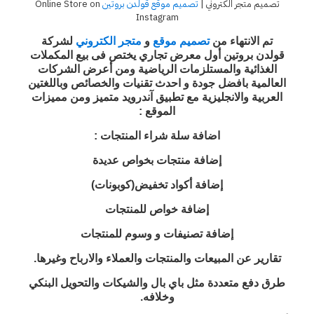
تصميم متجر الكتروني |
تصميم موقع قولدن بروتين
Online Store on
Instagram
تم الانتهاء من
تصميم موقع
و
متجر الكتروني
لشركة
قولدن بروتين أول معرض تجاري يختص فى بيع المكملات
الغذائية والمستلزمات الرياضية ومن أعرض الشركات
العالمية بافضل جودة و احدث تقنيات والخصائص وباللغتين
العربية والانجليزية مع تطبيق آندرويد متميز ومن مميزات
الموقع :
اضافة سلة شراء المنتجات :
إضافة منتجات بخواص عديدة
إضافة أكواد تخفيض(كوبونات)
إضافة خواص للمنتجات
إضافة تصنيفات و وسوم للمنتجات
تقارير عن المبيعات والمنتجات والعملاء والارباح وغيرها.
طرق دفع متعددة مثل باي بال والشيكات والتحويل البنكي
وخلافه.