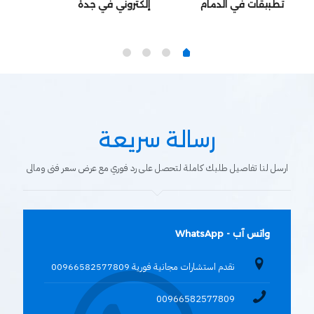
تطبيقات في الدمام
إلكتروني في جدة
في ا
رسالة سريعة
ارسل لنا تفاصيل طلبك كاملة لتحصل على رد فوري مع عرض سعر فنى ومالى
واتس آب - WhatsApp
نقدم استشارات مجانية فورية 00966582577809
00966582577809