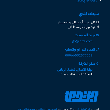
برمجة حراج خاص
مبيعات ابتدي
اذا كان لديك أى سؤال او استفسار
لا تتردد وتواصل معنا الآن
بريد المبيعات
go@ibtdi.com
اتصل الآن او واتساب
00966582577809
مقر الشركة
بوابة الأعمال، قرطبة، الرياض
المملكة العربية السعودية
تسعى
شركة ابتدي
الى تغيير مفهوم
تصميم المواقع
و
برمجة المواقع