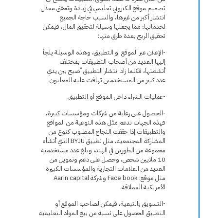
تصميم موقع الكتروني تعليمي في زيادة وتحقق معدل
انتشار أكبر من غيرها، والسبب حاجة الجميع
لخدماتها؛ مما يجعلها وسيلة لتحقيق المال، فيمكن
تحقيق الربح بعدة طرق منها:
-الإعلان عبر الموقع او التطبيق، وهذه الوسيلة يلجأ
إليها العديد من أصحاب التطبيقات بمختلف
أنشطتها، فكلما زاد انتشار التطبيق أصبح بين يدي
عدد كبير من المستخدمين تهافت عليه المعلنون.
-عمليات الشراء داخل الموقع أو التطبيق.
-الحصول على رعاية من شركات ومؤسسات كبيرة،
فهذه الجهات تدعم مثل هذه النوعية من المواقع
والتطبيقات إذا حققت النجاح المطلوب كنوع من
المشاركة المجتمعية، مثل تطبيق BYJU الذي أنشأه
مجموعة من الطورين في الهند، وبلغ عدد مستخدميه
10 ملايين شخص، وحصل على دعم وتمويل من
العديد من العلامات التجارية والمؤسسات الكبيرة
مثل موقع: Face book وشركة Aarin capital
الأمريكية العملاقة.
-التسويق بالتبعية، فيمكن لصاحب الموقع أو
التطبيق الحصول على نسبة من بيع المواد التعليمية