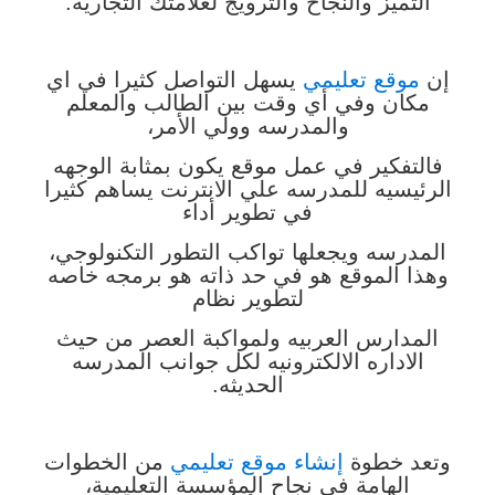
التميز
والنجاح والترويج لعلامتك التجارية.
إن
موقع تعليمي
يسهل التواصل كثيرا في اي
مكان وفي أي وقت بين الطالب والمعلم
والمدرسه وولي الأمر،
فالتفكير في عمل موقع يكون بمثابة الوجهه
الرئيسيه للمدرسه علي الانترنت يساهم كثيرا
في تطوير أداء
المدرسه ويجعلها تواكب التطور التكنولوجي،
وهذا الموقع هو في حد ذاته هو برمجه خاصه
لتطوير نظام
المدارس العربيه ولمواكبة العصر من حيث
الاداره الالكترونيه لكل جوانب المدرسه
الحديثه.
وتعد خطوة
إنشاء موقع تعليمي
من الخطوات
الهامة في نجاح المؤسسة التعليمية،