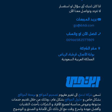
اذا كان لديك أى سؤال او استفسار
لا تتردد وتواصل معنا الآن
بريد المبيعات
go@ibtdi.com
اتصل الآن او واتساب
00966582577809
مقر الشركة
بوابة الأعمال، قرطبة، الرياض
المملكة العربية السعودية
تسعى
شركة ابتدي
الى تغيير مفهوم
تصميم المواقع
و
برمجة المواقع
بشكل خاص و
حلول المواقع
بشكل عام ، وذلك من خلال تقديم خدمات
متنوعة وعروض مناسبة لجميع الأفراد و الشركات بأحدث التقنيات
وأفضل جودة واسرع وقت مع كل ذلك تأتى الأمانة و الصدق و الوضوح