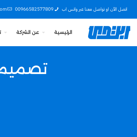
اتصل الآن او تواصل معنا عبر واتس اب
00966582577809
com
الرئيسية
عن الشركة
ت
تصميم 