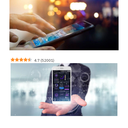
4.7
(
52001
)